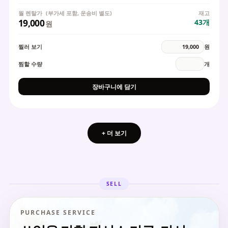
월 렌탈가
(부가세 포함, 운송비 별도)
재고
19,000
43
개
원
찔러 보기
원
찜할 수량
개
장바구니에 담기
+ 더 보기
SELL
PURCHASE SERVICE