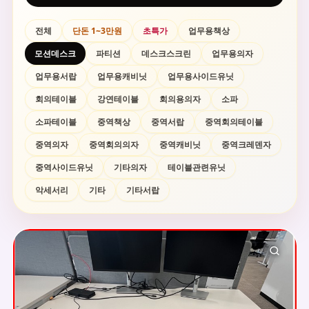
전체
단돈 1~3만원
초특가
업무용책상
모션데스크
파티션
데스크스크린
업무용의자
업무용서랍
업무용캐비닛
업무용사이드유닛
회의테이블
강연테이블
회의용의자
소파
소파테이블
중역책상
중역서랍
중역회의테이블
중역의자
중역회의의자
중역캐비닛
중역크레덴자
중역사이드유닛
기타의자
테이블관련유닛
악세서리
기타
기타서랍