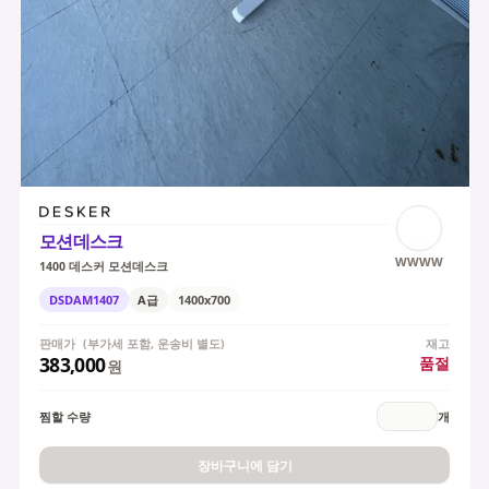
모션데스크
WWWW
1400 데스커 모션데스크
DSDAM1407
A급
1400x700
판매가
(부가세 포함, 운송비 별도)
재고
383,000
품절
원
찜할 수량
개
장바구니에 담기