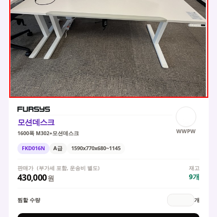
모션데스크
WWPW
1600폭 M302+모션데스크
FKD016N
A급
1590x770x680~1145
판매가
(부가세 포함, 운송비 별도)
재고
430,000
9
개
원
찜할 수량
개