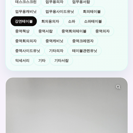
데스크스크린
업무용의자
업무용서랍
업무용캐비닛
업무용사이드유닛
회의테이블
강연테이블
회의용의자
소파
소파테이블
중역책상
중역서랍
중역회의테이블
중역의자
중역회의의자
중역캐비닛
중역크레덴자
중역사이드유닛
기타의자
테이블관련유닛
악세서리
기타
기타서랍