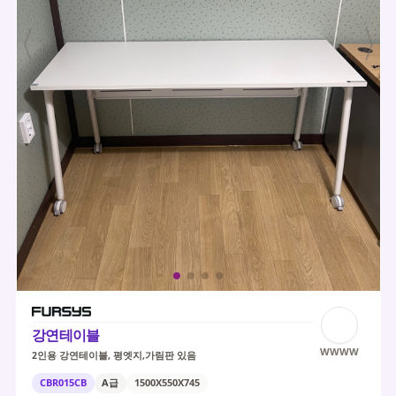
강연테이블
WWWW
2인용 강연테이블, 평엣지,가림판 있음
CBR015CB
A급
1500X550X745