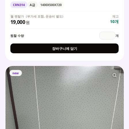
CRN314
A급
1400X500X720
월 렌탈가
(부가세 포함, 운송비 별도)
재고
19,000
10
개
원
찜할 수량
개
장바구니에 담기
new