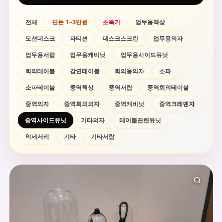
전체
단돈 1~3만원
초특가
업무용책상
모션데스크
파티션
데스크스크린
업무용의자
업무용서랍
업무용캐비닛
업무용사이드유닛
회의테이블
강연테이블
회의용의자
소파
소파테이블
중역책상
중역서랍
중역회의테이블
중역의자
중역회의의자
중역캐비닛
중역크레덴자
중역사이드유닛
기타의자
테이블관련유닛
악세서리
기타
기타서랍