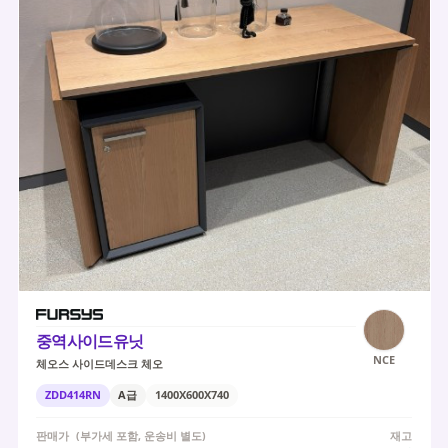
중역사이드유닛
NCE
체오스 사이드데스크 체오
ZDD414RN
A급
1400X600X740
판매가
(부가세 포함, 운송비 별도)
재고