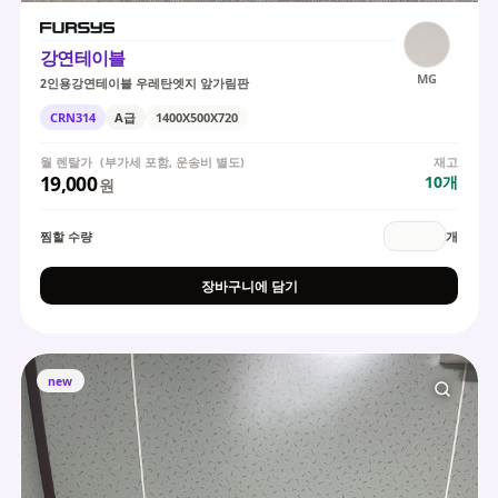
강연테이블
MG
2인용강연테이블 우레탄엣지 앞가림판
CRN314
A급
1400X500X720
월 렌탈가
(부가세 포함, 운송비 별도)
재고
19,000
10
개
원
찜할 수량
개
장바구니에 담기
new