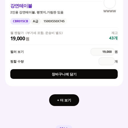
강연테이블
WWWW
2인용 강연테이블, 평엣지,가림판 있음
CBR015CB
A급
1500X550X745
월 렌탈가
(부가세 포함, 운송비 별도)
재고
19,000
43
개
원
찔러 보기
원
찜할 수량
개
장바구니에 담기
+ 더 보기