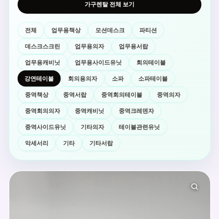
가구렌탈 전체 보기
전체
업무용책상
모션데스크
파티션
데스크스크린
업무용의자
업무용서랍
업무용캐비닛
업무용사이드유닛
회의테이블
강연테이블
회의용의자
소파
소파테이블
중역책상
중역서랍
중역회의테이블
중역의자
중역회의의자
중역캐비닛
중역크레덴자
중역사이드유닛
기타의자
테이블관련유닛
악세서리
기타
기타서랍