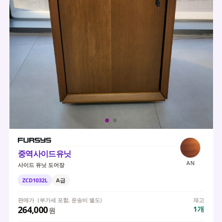
중역사이드유닛
AN
사이드 유닛 도어장
ZCD1032L
A급
판매가
(부가세 포함, 운송비 별도)
재고
264,000
1
개
원