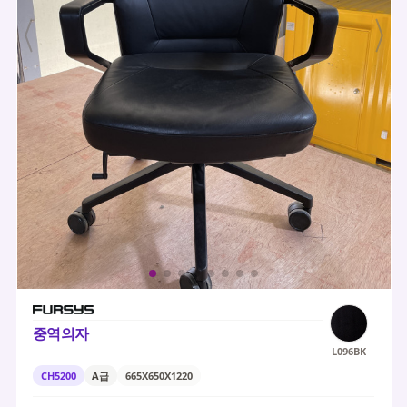
중역의자
L096BK
CH5200
A급
665X650X1220