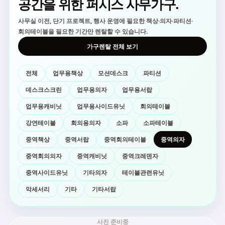
공간을 위한 퍼시스 사무가구.
사무실 이전, 단기 프로젝트, 행사 운영에 필요한 책상·의자·파티션·
회의테이블을 필요한 기간만 렌탈할 수 있습니다.
가구렌탈 전체 보기
전체
업무용책상
모션데스크
파티션
데스크스크린
업무용의자
업무용서랍
업무용캐비닛
업무용사이드유닛
회의테이블
강연테이블
회의용의자
소파
소파테이블
중역책상
중역서랍
중역회의테이블
중역의자
중역회의의자
중역캐비닛
중역크레덴자
중역사이드유닛
기타의자
테이블관련유닛
악세서리
기타
기타서랍
사진 준비중