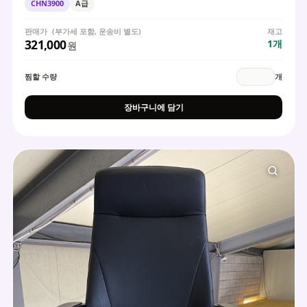
CHN3900
A급
판매가
(부가세 포함, 운송비 별도)
재고
321,000
1
개
원
찜할 수량
개
장바구니에 담기