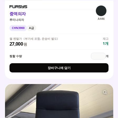
중역의자
A446
루미나의자
CHN3900
A급
월 렌탈가
(부가세 포함, 운송비 별도)
재고
27,000
1
개
원
찜할 수량
개
장바구니에 담기