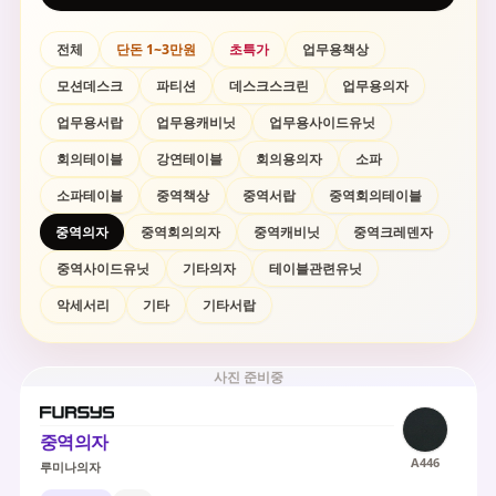
전체
단돈 1~3만원
초특가
업무용책상
모션데스크
파티션
데스크스크린
업무용의자
업무용서랍
업무용캐비닛
업무용사이드유닛
회의테이블
강연테이블
회의용의자
소파
소파테이블
중역책상
중역서랍
중역회의테이블
중역의자
중역회의의자
중역캐비닛
중역크레덴자
중역사이드유닛
기타의자
테이블관련유닛
악세서리
기타
기타서랍
사진 준비중
중역의자
A446
루미나의자