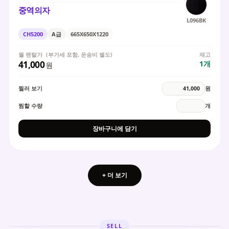
중역의자
L096BK
CH5200
A급
665X650X1220
월 렌탈가
(부가세 포함, 운송비 별도)
재고
41,000
1
개
원
찔러 보기
원
찜할 수량
개
장바구니에 담기
+ 더 보기
SELL