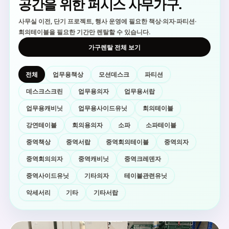
공간을 위한 퍼시스 사무가구.
사무실 이전, 단기 프로젝트, 행사 운영에 필요한 책상·의자·파티션·
회의테이블을 필요한 기간만 렌탈할 수 있습니다.
가구렌탈 전체 보기
전체
업무용책상
모션데스크
파티션
데스크스크린
업무용의자
업무용서랍
업무용캐비닛
업무용사이드유닛
회의테이블
강연테이블
회의용의자
소파
소파테이블
중역책상
중역서랍
중역회의테이블
중역의자
중역회의의자
중역캐비닛
중역크레덴자
중역사이드유닛
기타의자
테이블관련유닛
악세서리
기타
기타서랍