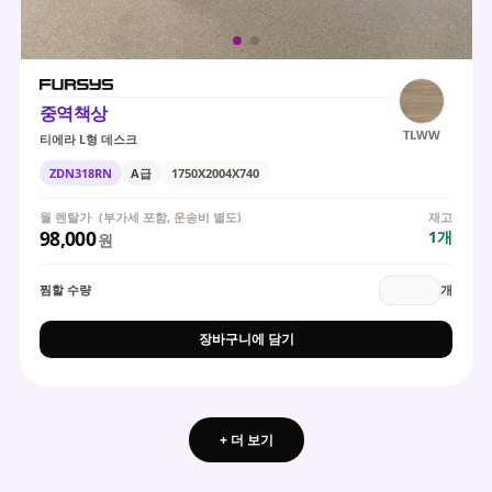
중역책상
TLWW
티에라 L형 데스크
ZDN318RN
A급
1750X2004X740
월 렌탈가
(부가세 포함, 운송비 별도)
재고
98,000
1
개
원
찜할 수량
개
장바구니에 담기
+ 더 보기