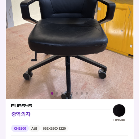
중역의자
L096BK
CH5200
A급
665X650X1220