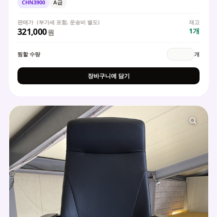
CHN3900
A급
판매가
(부가세 포함, 운송비 별도)
재고
321,000
1
개
원
찜할 수량
개
장바구니에 담기