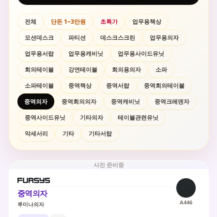
전체
단돈 1~3만원
초특가
업무용책상
모션데스크
파티션
데스크스크린
업무용의자
업무용서랍
업무용캐비닛
업무용사이드유닛
회의테이블
강연테이블
회의용의자
소파
소파테이블
중역책상
중역서랍
중역회의테이블
중역의자
중역회의의자
중역캐비닛
중역크레덴자
중역사이드유닛
기타의자
테이블관련유닛
악세서리
기타
기타서랍
사진 준비중
중역의자
A446
루미나의자