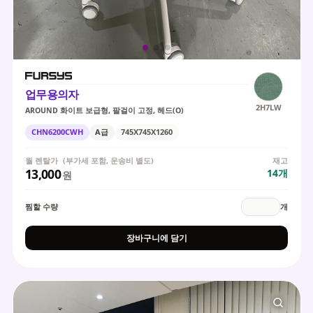
업무용의자
2H7LW
AROUND 화이트 보급형, 팔걸이 고정, 헤드(O)
CHN6200CWH
A급
745X745X1260
월 렌탈가
(부가세 포함, 운송비 별도)
재고
13,000
14
개
원
찜할 수량
개
장바구니에 담기