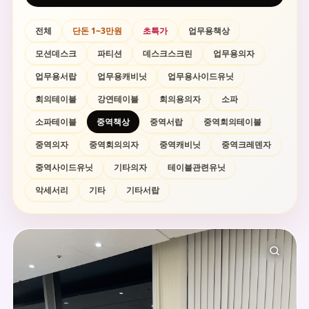
전체
단돈 1~3만원
초특가
업무용책상
모션데스크
파티션
데스크스크린
업무용의자
업무용서랍
업무용캐비닛
업무용사이드유닛
회의테이블
강연테이블
회의용의자
소파
소파테이블
중역책상
중역서랍
중역회의테이블
중역의자
중역회의의자
중역캐비닛
중역크레덴자
중역사이드유닛
기타의자
테이블관련유닛
악세서리
기타
기타서랍