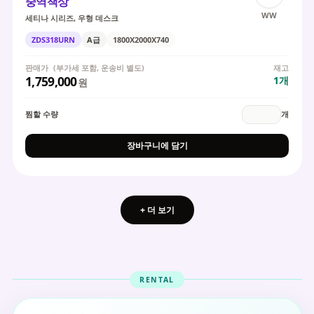
중역책상
WW
세티나 시리즈, 우형 데스크
ZDS318URN
A급
1800X2000X740
판매가
(부가세 포함, 운송비 별도)
재고
1,759,000
1
개
원
찜할 수량
개
장바구니에 담기
+ 더 보기
RENTAL