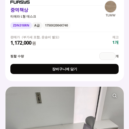
중역책상
TLWW
티에라 L형 데스크
ZDN318RN
A급
1750X2004X740
판매가
(부가세 포함, 운송비 별도)
재고
1,172,000
1
개
원
찜할 수량
개
장바구니에 담기