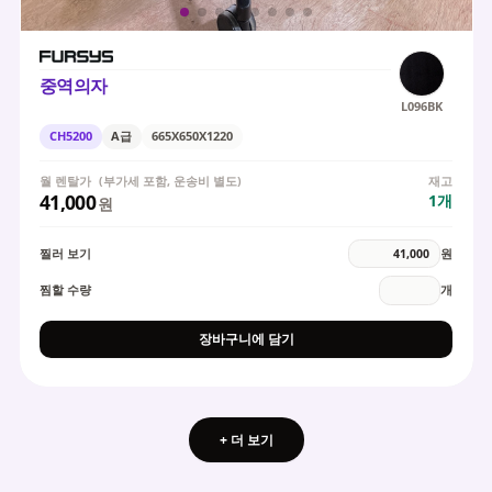
중역의자
L096BK
CH5200
A급
665X650X1220
월 렌탈가
(부가세 포함, 운송비 별도)
재고
41,000
1
개
원
찔러 보기
원
찜할 수량
개
장바구니에 담기
+ 더 보기