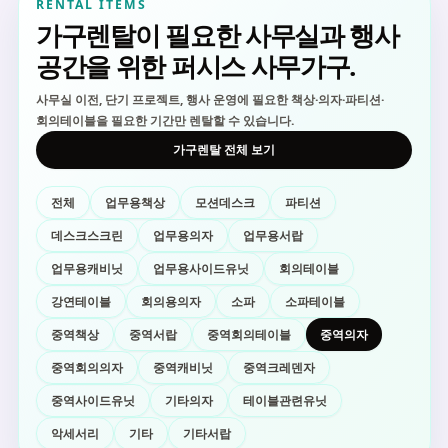
RENTAL ITEMS
가구렌탈이 필요한 사무실과 행사
공간을 위한 퍼시스 사무가구.
사무실 이전, 단기 프로젝트, 행사 운영에 필요한 책상·의자·파티션·
회의테이블을 필요한 기간만 렌탈할 수 있습니다.
가구렌탈 전체 보기
전체
업무용책상
모션데스크
파티션
데스크스크린
업무용의자
업무용서랍
업무용캐비닛
업무용사이드유닛
회의테이블
강연테이블
회의용의자
소파
소파테이블
중역책상
중역서랍
중역회의테이블
중역의자
중역회의의자
중역캐비닛
중역크레덴자
중역사이드유닛
기타의자
테이블관련유닛
악세서리
기타
기타서랍