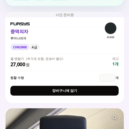
사진 준비중
중역의자
A446
루미나의자
CHN3900
A급
월 렌탈가
(부가세 포함, 운송비 별도)
재고
27,000
1
개
원
찜할 수량
개
장바구니에 담기