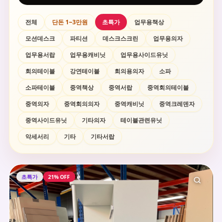
전체
단돈 1~3만원
초특가
업무용책상
모션데스크
파티션
데스크스크린
업무용의자
업무용서랍
업무용캐비닛
업무용사이드유닛
회의테이블
강연테이블
회의용의자
소파
소파테이블
중역책상
중역서랍
중역회의테이블
중역의자
중역회의의자
중역캐비닛
중역크레덴자
중역사이드유닛
기타의자
테이블관련유닛
악세서리
기타
기타서랍
초특가
21% OFF