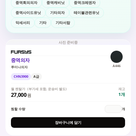
중역회의의자
중역캐비닛
중역크레덴자
중역사이드유닛
기타의자
테이블관련유닛
악세서리
기타
기타서랍
사진 준비중
중역의자
A446
루미나의자
CHN3900
A급
월 렌탈가
(부가세 포함, 운송비 별도)
재고
27,000
1
개
원
찜할 수량
개
장바구니에 담기