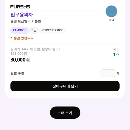
업무용의자
834
클링 보급형의 기본형
CH4900C
B급
730X730X1000
사용감 있습니다.
판매가
(부가세 포함, 운송비 별도)
재고
121,000원
1
개
30,000
원
찜할 수량
개
장바구니에 담기
+ 더 보기