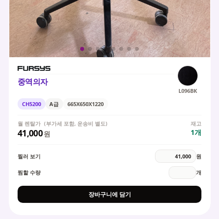
중역의자
L096BK
CH5200
A급
665X650X1220
월 렌탈가
(부가세 포함, 운송비 별도)
재고
41,000
1
개
원
찔러 보기
원
찜할 수량
개
장바구니에 담기