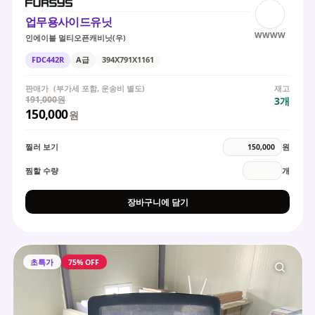
업무용사이드유닛
WWWW
인에이블 멀티오픈캐비닛(우)
FDC442R
A급
394X791X1161
판매가
(부가세 포함, 운송비 별도)
재고
191,000원
3
개
150,000
원
찔러 보기
원
찜할 수량
개
장바구니에 담기
초특가
75% OFF